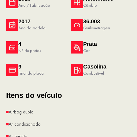
Ano / Fabricação
Câmbio
2017
36.003
Ano do modelo
Quilometragem
4
Prata
N° de portas
Cor
9
Gasolina
Final da placa
Combustível
Itens do veículo
Airbag duplo
Ar condicionado
Ar quente