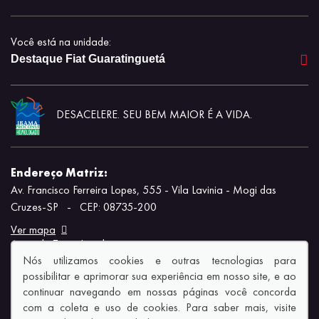
Você está na unidade:
Destaque Fiat Guaratinguetá
DESACELERE. SEU BEM MAIOR É A VIDA.
Endereço Matriz:
Av. Francisco Ferreira Lopes, 555 - Vila Lavinia - Mogi das
Cruzes-SP
-
CEP: 08735-200
Ver mapa
Aviso de Texto Legal
Nós utilizamos cookies e outras tecnologias para
possibilitar e aprimorar sua experiência em nosso site, e ao
continuar navegando em nossas páginas você concorda
com a coleta e uso de cookies. Para saber mais, visite