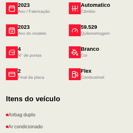
2023
Automatico
Ano / Fabricação
Câmbio
2023
59.529
Ano do modelo
Quilometragem
4
Branco
N° de portas
Cor
2
Flex
Final da placa
Combustível
Itens do veículo
Airbag duplo
Ar condicionado