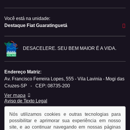
Você está na unidade:
Destaque Fiat Guaratinguetá
DESACELERE. SEU BEM MAIOR É A VIDA.
Endereço Matriz:
Av. Francisco Ferreira Lopes, 555 - Vila Lavinia - Mogi das
Cruzes-SP
-
CEP: 08735-200
Ver mapa
Aviso de Texto Legal
Nós utilizamos cookies e outras tecnologias para
possibilitar e aprimorar sua experiência em nosso
site, e ao continuar navegando em nossas páginas