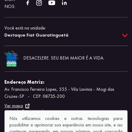
NOS:
Você está na unidade:
Destaque Fiat Guaratinguetá
DESACELERE. SEU BEM MAIOR É A VIDA.
Endereço Matriz:
Av. Francisco Ferreira Lopes, 555 - Vila Lavinia - Mogi das
Cruzes-SP
-
CEP: 08735-200
Ver mapa
Aviso de Texto Legal
Nós utilizamos cookies e outras tecnologias para
possibilitar e aprimorar sua experiência em nosso site, e ao
continuar navegando em nossas páginas você concorda