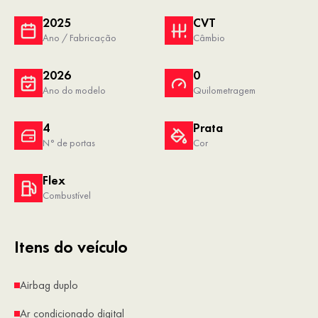
2025
CVT
Ano / Fabricação
Câmbio
2026
0
Ano do modelo
Quilometragem
4
Prata
N° de portas
Cor
Flex
Combustível
Itens do veículo
Airbag duplo
Ar condicionado digital