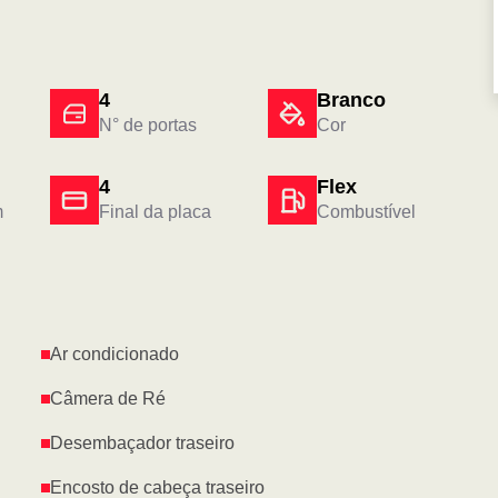
4
Branco
N° de portas
Cor
4
Flex
m
Final da placa
Combustível
Ar condicionado
Câmera de Ré
Desembaçador traseiro
Encosto de cabeça traseiro