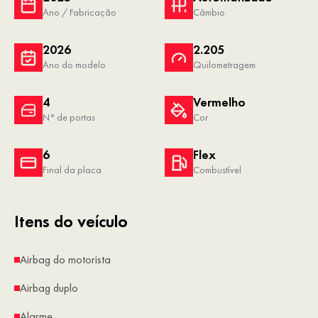
Ano / Fabricação
Câmbio
2026
2.205
Ano do modelo
Quilometragem
4
Vermelho
N° de portas
Cor
6
Flex
Final da placa
Combustível
Itens do veículo
Airbag do motorista
Airbag duplo
Alarme