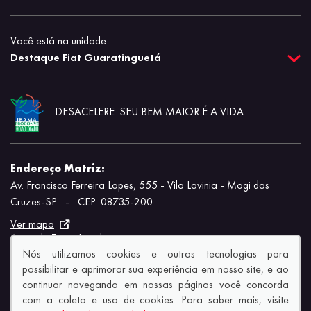
Você está na unidade:
Destaque Fiat Guaratinguetá
DESACELERE. SEU BEM MAIOR É A VIDA.
Endereço Matriz:
Av. Francisco Ferreira Lopes, 555 - Vila Lavinia - Mogi das
Cruzes-SP
-
CEP: 08735-200
Ver mapa
Aviso de Texto Legal
Nós utilizamos cookies e outras tecnologias para
possibilitar e aprimorar sua experiência em nosso site, e ao
continuar navegando em nossas páginas você concorda
com a coleta e uso de cookies. Para saber mais, visite