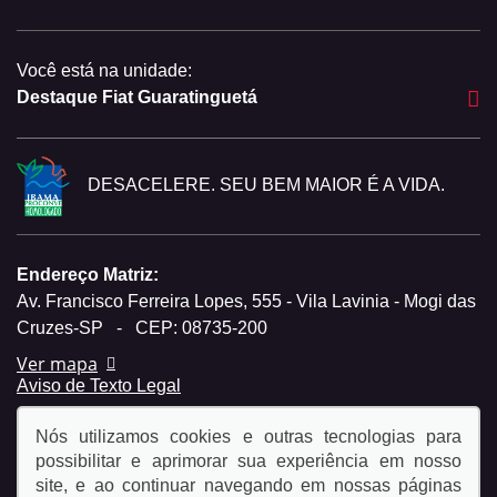
Você está na unidade:
Destaque Fiat Guaratinguetá
DESACELERE. SEU BEM MAIOR É A VIDA.
Endereço Matriz:
Av. Francisco Ferreira Lopes, 555 - Vila Lavinia - Mogi das
Cruzes-SP
-
CEP: 08735-200
Ver mapa
Aviso de Texto Legal
Nós utilizamos cookies e outras tecnologias para
possibilitar e aprimorar sua experiência em nosso
site, e ao continuar navegando em nossas páginas