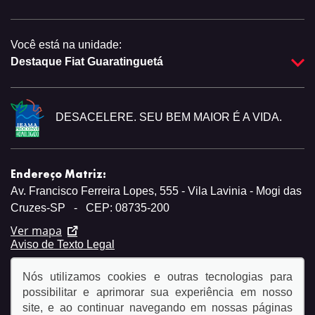
Você está na unidade:
Destaque Fiat Guaratinguetá
DESACELERE. SEU BEM MAIOR É A VIDA.
Endereço Matriz:
Av. Francisco Ferreira Lopes, 555 - Vila Lavinia - Mogi das
Cruzes-SP
-
CEP: 08735-200
Ver mapa
Aviso de Texto Legal
Nós utilizamos cookies e outras tecnologias para
possibilitar e aprimorar sua experiência em nosso
site, e ao continuar navegando em nossas páginas