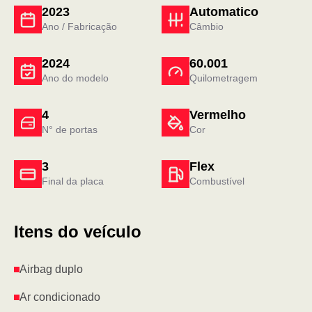
2023
Automatico
Ano / Fabricação
Câmbio
2024
60.001
Ano do modelo
Quilometragem
4
Vermelho
N° de portas
Cor
3
Flex
Final da placa
Combustível
Itens do veículo
Airbag duplo
Ar condicionado