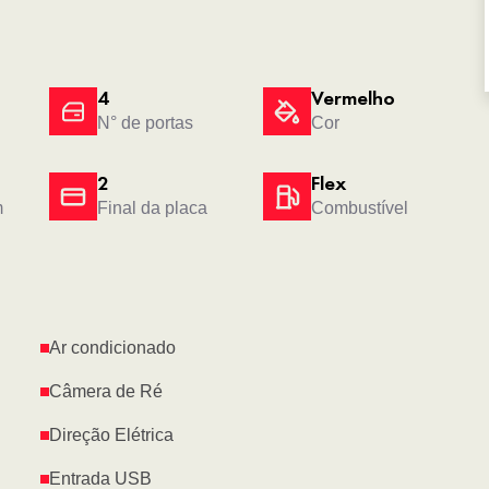
4
Vermelho
N° de portas
Cor
2
Flex
m
Final da placa
Combustível
Ar condicionado
Câmera de Ré
Direção Elétrica
Entrada USB