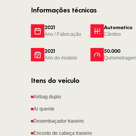
Informações técnicas
2021
Automatico
Ano / Fabricação
Câmbio
2021
50.000
Ano do modelo
Quilometrage
Itens do veículo
Airbag duplo
Ar quente
Desembaçador traseiro
Encosto de cabeça traseiro