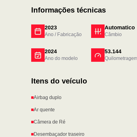
Informações técnicas
2023
Automatico
Ano / Fabricação
Câmbio
2024
53.144
Ano do modelo
Quilometrage
Itens do veículo
Airbag duplo
Ar quente
Câmera de Ré
Desembaçador traseiro