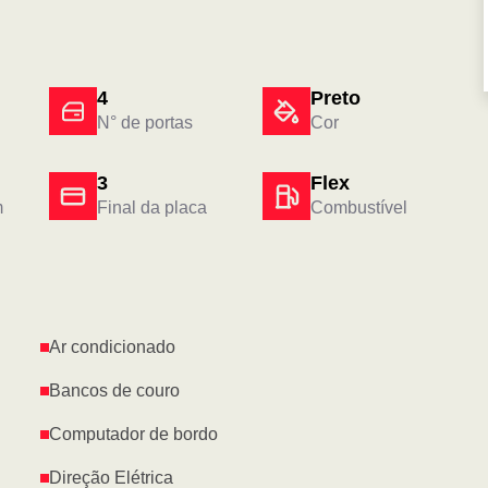
4
Preto
N° de portas
Cor
3
Flex
m
Final da placa
Combustível
Ar condicionado
Bancos de couro
Computador de bordo
Direção Elétrica