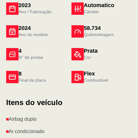
2023
Automatico
Ano / Fabricação
Câmbio
2024
58.734
Ano do modelo
Quilometragem
4
Prata
N° de portas
Cor
8
Flex
Final da placa
Combustível
Itens do veículo
Airbag duplo
Ar condicionado