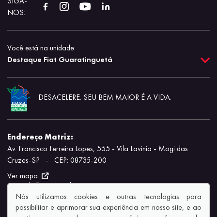
SIGA-
NOS:
Você está na unidade:
Destaque Fiat Guaratinguetá
DESACELERE. SEU BEM MAIOR É A VIDA.
Endereço Matriz:
Av. Francisco Ferreira Lopes, 555 - Vila Lavinia - Mogi das
Cruzes-SP
-
CEP: 08735-200
Ver mapa
Aviso de Texto Legal
Nós utilizamos cookies e outras tecnologias para
possibilitar e aprimorar sua experiência em nosso site, e ao