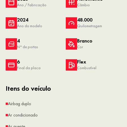
Ano / Fabricação
Câmbio
2024
48.000
Ano do modelo
Quilometragem
4
Branco
N° de portas
Cor
6
Flex
Final da placa
Combustível
Itens do veículo
Airbag duplo
Ar condicionado
Ar quente