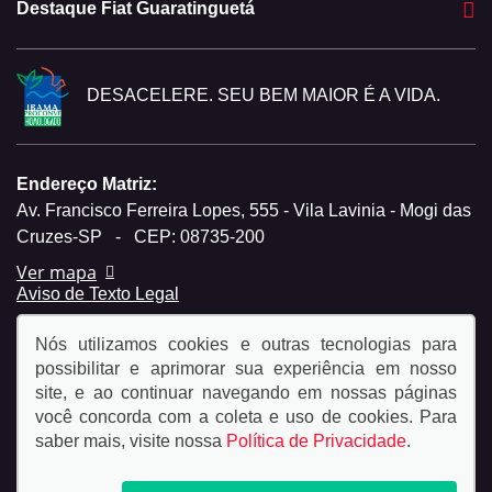
Destaque Fiat Guaratinguetá
DESACELERE. SEU BEM MAIOR É A VIDA.
Endereço Matriz:
Av. Francisco Ferreira Lopes, 555 - Vila Lavinia - Mogi das
Cruzes-SP
-
CEP: 08735-200
Ver mapa
Aviso de Texto Legal
Nós utilizamos cookies e outras tecnologias para
possibilitar e aprimorar sua experiência em nosso
site, e ao continuar navegando em nossas páginas
você concorda com a coleta e uso de cookies. Para
© Copyright 2026
saber mais, visite nossa
Política de Privacidade
.
AutoForce - Todos os direitos reservados.
Política de
privacidade.