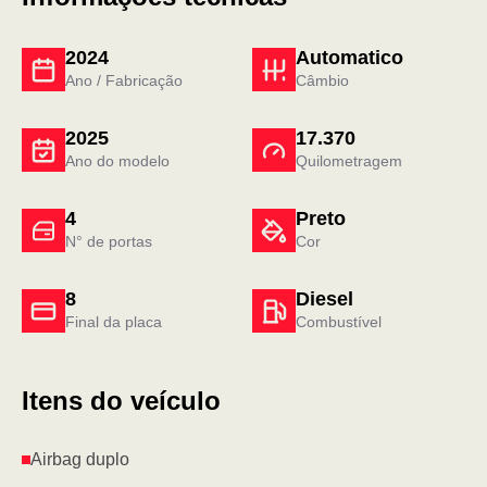
2024
Automatico
Ano / Fabricação
Câmbio
2025
17.370
Ano do modelo
Quilometragem
4
Preto
N° de portas
Cor
8
Diesel
Final da placa
Combustível
Itens do veículo
Airbag duplo