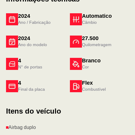
2024
Automatico
Ano / Fabricação
Câmbio
2024
27.500
Ano do modelo
Quilometragem
4
Branco
N° de portas
Cor
4
Flex
Final da placa
Combustível
Itens do veículo
Airbag duplo