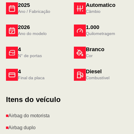
2025
Automatico
Ano / Fabricação
Câmbio
2026
1.000
Ano do modelo
Quilometragem
4
Branco
N° de portas
Cor
4
Diesel
Final da placa
Combustível
Itens do veículo
Airbag do motorista
Airbag duplo